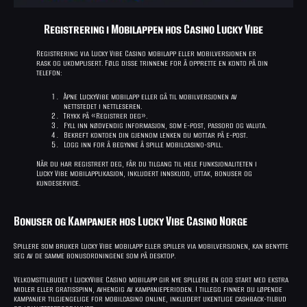
Registrering i Mobilappen hos Casino Lucky Vibe
Registrering via Lucky Vibe Casino mobilapp eller mobilversjonen er
rask og ukomplisert. Følg disse trinnene for å opprette en konto på din
telefon:
Åpne LuckyVibe mobilapp eller gå til mobilversjonen av
nettstedet i nettleseren.
Trykk på «Registrer deg».
Fyll inn nødvendig informasjon, som e-post, passord og valuta.
Bekreft kontoen din gjennom lenken du mottar på e-post.
Logg inn for å begynne å spille mobilcasino-spill.
Når du har registrert deg, får du tilgang til hele funksjonaliteten i
Lucky Vibe mobilapplikasjon, inkludert innskudd, uttak, bonuser og
kundeservice.
Bonuser og Kampanjer hos Lucky Vibe Casino Norge
Spillere som bruker Lucky Vibe mobilapp eller spiller via mobilversjonen, kan benytte
seg av de samme bonusordningene som på desktop.
Velkomsttilbudet i LuckyVibe Casino mobilapp gir nye spillere en god start med ekstra
midler eller gratisspinn, avhengig av kampanjeperioden. I tillegg finner du løpende
kampanjer tilgjengelige for mobilcasino online, inkludert ukentlige cashback-tilbud