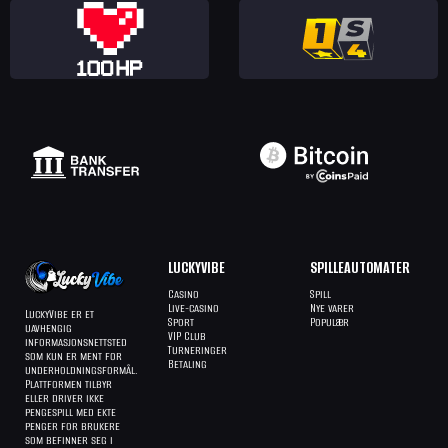
LUCKYVIBE
SPILLEAUTOMATER
Casino
Spill
Live-casino
Nye varer
LuckyVibe er et
Sport
Populær
uavhengig
VIP Club
informasjonsnettsted
Turneringer
som kun er ment for
Betaling
underholdningsformål.
Plattformen tilbyr
eller driver ikke
pengespill med ekte
penger for brukere
som befinner seg i