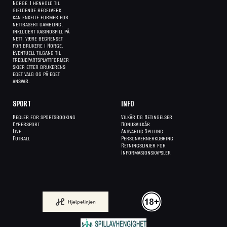
Norge. I henhold til
gjeldende regelverk
kan enkelte former for
nettbasert gambling,
inkludert kasinospill på
nett, være begrenset
for brukere i Norge.
Eventuell tilgang til
tredjepartsplattformer
skjer etter brukerens
eget valg og på eget
ansvar.
SPORT
INFO
Regler for sportsbooking
Vilkår Og Betingelser
Cybersport
Bonusvilkår
Live
Ansvarlig Spilling
Fotball
Personvernerklæring
Retningslinjer for
Informasjonskapsler