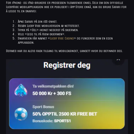
For iPhone- og iPad-brukere er prosessen tilsvarende enkel. Selv om den offisielle
LuckyVibe mobilapplikasjon ikke er publisert i App Store ennå, kan du bruke Safari for
å legge til en snarvei:
Åpne Safari på din iOS-enhet.
Besøk Lucky Vibe mobilversjon av nettstedet.
Trykk på «Del»-ikonet nederst på skjermen.
Velg «Legg til på Hjem-skjermen».
Snarveien får navnet «
Lucky Vibe Casino
» og fungerer som en egen
applikasjon.
Dermed har du alltid rask tilgang til mobilcasinoet, uansett hvor du befinner deg.