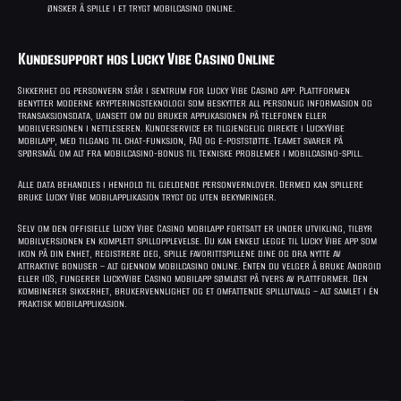
ønsker å spille i et trygt mobilcasino online.
Kundesupport hos Lucky Vibe Casino Online
Sikkerhet og personvern står i sentrum for Lucky Vibe Casino app. Plattformen
benytter moderne krypteringsteknologi som beskytter all personlig informasjon og
transaksjonsdata, uansett om du bruker applikasjonen på telefonen eller
mobilversjonen i nettleseren. Kundeservice er tilgjengelig direkte i LuckyVibe
mobilapp, med tilgang til chat-funksjon, FAQ og e-poststøtte. Teamet svarer på
spørsmål om alt fra mobilcasino-bonus til tekniske problemer i mobilcasino-spill.
Alle data behandles i henhold til gjeldende personvernlover. Dermed kan spillere
bruke Lucky Vibe mobilapplikasjon trygt og uten bekymringer.
Selv om den offisielle Lucky Vibe Casino mobilapp fortsatt er under utvikling, tilbyr
mobilversjonen en komplett spillopplevelse. Du kan enkelt legge til Lucky Vibe app som
ikon på din enhet, registrere deg, spille favorittspillene dine og dra nytte av
attraktive bonuser – alt gjennom mobilcasino online. Enten du velger å bruke Android
eller iOS, fungerer LuckyVibe Casino mobilapp sømløst på tvers av plattformer. Den
kombinerer sikkerhet, brukervennlighet og et omfattende spillutvalg – alt samlet i én
praktisk mobilapplikasjon.