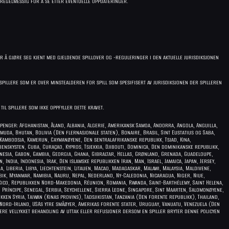
 regelmessig for å se etter eventuelle oppdateringer.
ar å gjøre seg kjent med gjeldende spillover og -reguleringer i den aktuelle jurisdiksjonen
spillere som er over minstealderen for spill som spesifisert av jurisdiksjonen der spilleren
il spillere som ikke oppfyller dette kravet.
 penger: Afghanistan, Åland, Albania, Algerie, Amerikansk Samoa, Andorra, Angola, Anguilla,
uda, Bhutan, Bolivia (Den flernasjonale staten), Bonaire, Brasil, Sint Eustatius og Saba,
 Kambodsja, Kamerun, Caymanøyene, Den sentralafrikanske republikk, Tsjad, Kina,
nskysten, Cuba, Curaçao, Kypros, Tsjekkia, Djibouti, Dominica, Den dominikanske republikk,
lynesia, Gabon, Gambia, Georgia, Ghana, Gibraltar, Hellas, Grønland, Grenada, Guadeloupe,
ndia, Indonesia, Irak, Den islamske republikken Iran, Man, Israel, Jamaica, Japan, Jersey,
, Liberia, Libya, Liechtenstein, Litauen, Macao, Madagaskar, Malawi, Malaysia, Maldivene,
k, Myanmar, Namibia, Nauru, Nepal, Nederland, Ny-Caledonia, Nicaragua, Niger, Niue,
 Rico, Republikken Nord-Makedonia, Réunion, Romania, Rwanda, Saint-Barthélemy, Saint Helena,
g Príncipe, Senegal, Serbia, Seychellene, Sierra Leone, Singapore, Sint Maarten, Salomonøyene,
en Syria, Taiwan (Kinas provins), Tadsjikistan, Tanzania (Den forente republikk), Thailand,
 Nord-Irland, USAs ytre småøyer, Amerikas forente stater, Uruguay, Vanuatu, Venezuela (Den
ere vellykket behandling av uttak eller refusjoner dersom en spiller bryter denne policyen