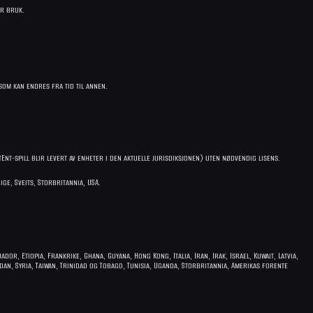
r bruk.
som kan endres fra tid til annen.
Ent-spill blir levert av enheter i den aktuelle jurisdiksjonen) uten nødvendig lisens.
ige, Sveits, Storbritannia, USA.
dor, Etiopia, Frankrike, Ghana, Guyana, Hong Kong, Italia, Iran, Irak, Israel, Kuwait, Latvia,
udan, Syria, Taiwan, Trinidad og Tobago, Tunisia, Uganda, Storbritannia, Amerikas forente