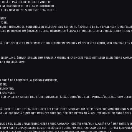
r for å oppnå urettferdige gevinster;
 nettcasinoer eller betalingstilbydere;
 eller benektelse av utførte betalinger;
enter;
ntoer.
nkurs i hjemlandet, forbeholder selskapet seg retten til å avslutte en slik spillerkonto og/eller
 eller informert om årsaken til slike handlinger. Selskapet forbeholder seg også retten til og
 å lukke spillerens medlemskonto og refundere saldoen på spillerens konto, med fradrag for ev
elsspilling. Enhver spiller som prøver å misbruke casinoets velkomsttilbud eller andre kampanj
r i tilfeller som:
o for å dra fordeler av casino-kampanjer;
nger;
okumenter;
e casinoet;
o der spilleren satser like store innsatser på både sort/rød eller partall/oddetall, som dekker
 å holde tilbake utbetalinger hvis det foreligger mistanke om eller bevis for manipulering av 
m har forsøkt å gjøre det. Casinoet forbeholder seg retten til å avslutte og/eller endre spill 
lige feil eller ufullstendigheter i programvaren, godtar han/hun å avstå fra å dra nytte av d
e oppfyller forpliktelsene som er beskrevet i dette punktet, har casinoet rett til full kompensa
ed den respektive feilen/ufullstendigheten og manglende varsling fra brukeren.