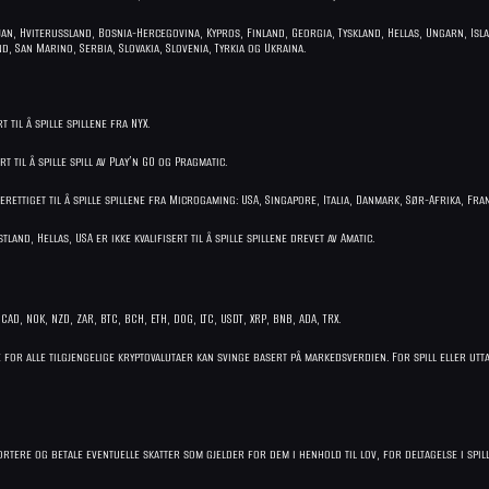
an, Hviterussland, Bosnia-Hercegovina, Kypros, Finland, Georgia, Tyskland, Hellas, Ungarn, Is
, San Marino, Serbia, Slovakia, Slovenia, Tyrkia og Ukraina.
t til å spille spillene fra NYX.
rt til å spille spill av Play’n GO og Pragmatic.
erettiget til å spille spillene fra Microgaming: USA, Singapore, Italia, Danmark, Sør-Afrika, Fran
stland, Hellas, USA er ikke kvalifisert til å spille spillene drevet av Amatic.
CAD, NOK, NZD, ZAR, BTC, BCH, ETH, DOG, LTC, USDT, XRP, BNB, ADA, TRX.
 for alle tilgjengelige kryptovalutaer kan svinge basert på markedsverdien. For spill eller utta
portere og betale eventuelle skatter som gjelder for dem i henhold til lov, for deltagelse i spil