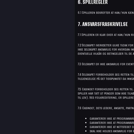
6. SPILLREGLER
6.1 Spilleren bekrefter at han/hun kjenn
7. ANSVARSFRASKRIVELSE
7.1 Spilleren er klar over at han/hun ri
7.2 Selskapet iverksetter ulike tiltak f
ikke selskapet ansvarlig for hvordan i
eventuelle vilkår og betingelser til de 
7.3 Selskapet er ikke ansvarlig for eve
7.4 Selskapet forbeholder seg retten til
tilgjengelige på det tidspunktet da innsa
7.5 Casinoet forbeholder seg retten til 
spiller har tatt ut penger som ikke til
til lov). Ved feilkreditering, er spiller
7.6 Casinoet, dets ledere, ansatte, par
garanterer ikke at programvare
garanterer ikke at programvare
garanterer ikke at nettstedet o
skal ikke holdes ansvarlig for 