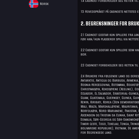
1.4 Casinoet forbeholder seg retten til
Norsk
1.5 Hovedspråket på casinoets nettsted e
2. BEGRENSNINGER FOR BRUK
2.1 Casinoet godtar kun spillere fra la
før han/hun plasserer spill via nettste
2.2 Casinoet godtar kun spillere som ha
bor.
2.3 Casinoet forbeholder seg retten til 
2.4 Brukere fra følgende land og deres t
Antarktis, Antigua og Barbuda, Armenia,
Bosnia-Hercegovina, Botswana, Bouvetøya
Christmasøya, Kokosøyene (Keeling), Col
Ecuador, El Salvador, Ekvatorial-Guinea
Guam, Guatemala, Guernsey, Guinea, Guin
Kenya, Kiribati, Korea (Den demokratiske
Mali, Malta, Marshalløyene, Mauritania
Norfolkøya, Nord-Marianene, Pakistan, P
Ascension og Tristan da Cunha, Saint Kit
Somalia, Sør-Georgia og Sør-Sandwichøye
Timor-Leste, Togo, Tokelau, Tonga, Trin
bolivariske republikk), Vietnam, De ame
for Begrensede land.