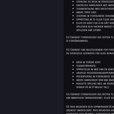
utvikling og bruk av strategie
uredelige handlinger mot andre
tilbakebetaling med kredittkort
andre typer juks;
levering av forfalskede dokum
oppretting av to eller flere ko
eller er kjent for å ha gått ko
spilleren blir hverken varslet
spilleren har utført.
9.2 Casinoet forbeholder seg retten til
gi forhåndsvarsel.
9.3 Casinoet har nulltoleranse for ford
og eventuelle gevinster fra slike bonuse
bruk av stjålne kort;
tilbakeføringer;
opprettelse av mer enn én kont
uriktige registreringsopplysni
presentering av forfalskede d
andre handlinger som kan skad
roulette-spilling med lav risik
dekker 36 av 37 mulige tall).
9.4 Casinoet forbeholder seg retten til
har manipulert casinosystemet, eller so
9.5 Hvis brukeren blir oppmerksom på mu
casinoet umiddelbart. Hvis brukeren ikk
kostnader som påløper i forbindelse m