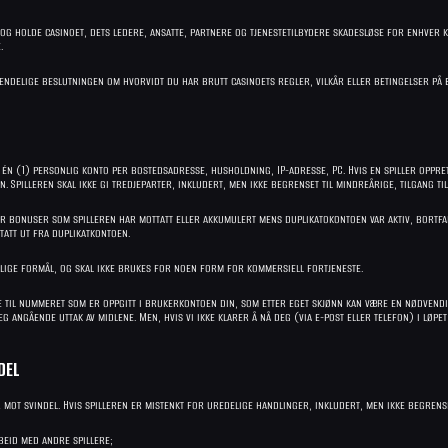
e og holde casinoet, dets ledere, ansatte, partnere og tjenestetilbydere skadesløse for enhver 
.
n endelige beslutningen om hvorvidt du har brutt casinoets regler, vilkår eller betingelser på
te én (1) personlig konto per bostedsadresse, husholdning, IP-adresse, PC. Hvis en spiller oppre
en. Spilleren skal ikke gi tredjeparter, inkludert, men ikke begrenset til mindreårige, tilgang t
ler bonuser som spilleren har mottatt eller akkumulert mens duplikatokontoen var aktiv, bortfal
 tatt ut fra duplikatkontoen.
nlige formål, og skal ikke brukes for noen form for kommersiell fortjeneste.
ge til nummeret som er oppgitt i brukerkontoen din, som etter eget skjønn kan være en nødvendig
g angående uttak av midlene. Men, hvis vi ikke klarer å nå deg (via e-post eller telefon) i løpe
DEL
 mot svindel. Hvis spilleren er mistenkt for uredelige handlinger, inkludert, men ikke begrense
beid med andre spillere;