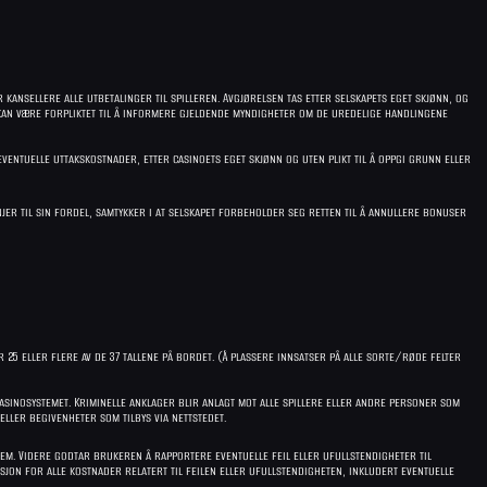
 kansellere alle utbetalinger til spilleren. Avgjørelsen tas etter selskapets eget skjønn, og
 kan være forpliktet til å informere gjeldende myndigheter om de uredelige handlingene
entuelle uttakskostnader, etter casinoets eget skjønn og uten plikt til å oppgi grunn eller
er til sin fordel, samtykker i at selskapet forbeholder seg retten til å annullere bonuser
 25 eller flere av de 37 tallene på bordet. (Å plassere innsatser på alle sorte/røde felter
casinosystemet. Kriminelle anklager blir anlagt mot alle spillere eller andre personer som
eller begivenheter som tilbys via nettstedet.
em. Videre godtar brukeren å rapportere eventuelle feil eller ufullstendigheter til
sjon for alle kostnader relatert til feilen eller ufullstendigheten, inkludert eventuelle