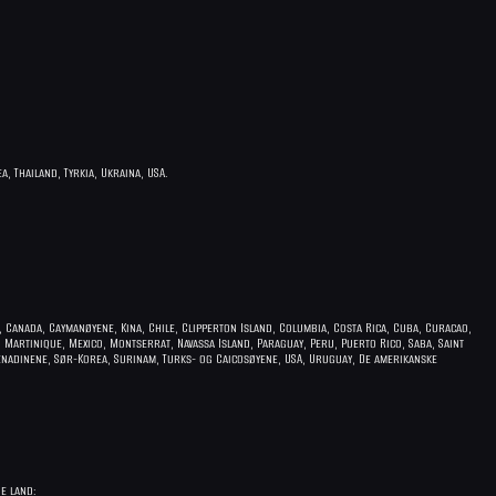
, Thailand, Tyrkia, Ukraina, USA.
 Canada, Caymanøyene, Kina, Chile, Clipperton Island, Columbia, Costa Rica, Cuba, Curacao,
 Martinique, Mexico, Montserrat, Navassa Island, Paraguay, Peru, Puerto Rico, Saba, Saint
 Grenadinene, Sør-Korea, Surinam, Turks- og Caicosøyene, USA, Uruguay, De amerikanske
e land: