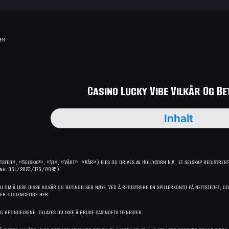
ser
Casino Lucky Vibe Vilkår Og Be
Inhalt
1. GENERELT
2. BEGRENSNINGER FOR BRUK AV CASINOET
ted», «Selskap», «Vi», «Vårt», «Vår») eies og drives av Hollycorn N.V., et selskap registrert 
3. TILGJENGELIGHET AV SPILL
 nr. OGL/2023/176/0095).
4. TILGJENGELIGE VALUTAER
du om å lese disse vilkår og betingelser nøye. Ved å registrere en spillerkonto på nettstedet,
r tilgjengelige her.
5. GEBYRER OG SKATT
g betingelsene, tillates du ikke å bruke casinoets tjenester.
6. SPILLREGLER