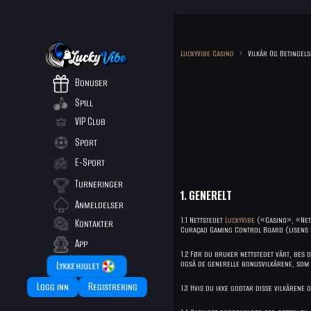
LuckyVibe Casino
Vilkår Og Betingel
Bonuser
Spill
VIP Club
Sport
E-Sport
Turneringer
1. GENERELT
Anmeldelser
1.1 Nettstedet
LuckyVibe
(«Casino», «Netts
Kontakter
Curaçao Gaming Control Board (lisens
App
1.2 Før du bruker nettstedet vårt, bes 
også de generelle bonusvilkårene, som e
Lykkehjulet
Logg inn
Registrering
1.3 Hvis du ikke godtar disse vilkårene o