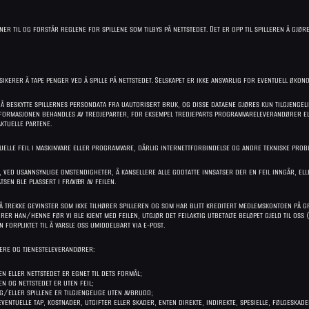
er til og forstår reglene for spillene som tilbys på nettstedet. Det er opp til spilleren å gjør
sikerer å tape penger ved å spille på nettstedet. Selskapet er ikke ansvarlig for eventuell økon
or å beskytte spillernes persondata fra uautorisert bruk, og disse dataene gjøres kun tilgjengelig
nformasjonen behandles av tredjeparter, for eksempel tredjeparts programvareleverandører el
aktuelle partene.
ntuelle feil i maskinvare eller programvare, dårlig internettforbindelse og andre tekniske prob
, ved usannsynlige omstendigheter, å kansellere alle godtatte innsatser der en feil inngår, eller
tsen ble plassert i fravær av feilen.
å trekke gevinster som ikke tilhører spilleren og som har blitt kreditert medlemskontoen på grun
hører han/henne før vi ble kjent med feilen, utgjør det feilaktig utbetalte beløpet gjeld til o
en forpliktet til å varsle oss umiddelbart via e-post.
tnere og tjenesteleverandører:
n eller nettstedet er egnet til dets formål;
n og nettstedet er uten feil;
g/eller spillene er tilgjengelige uten avbrudd;
eventuelle tap, kostnader, utgifter eller skader, enten direkte, indirekte, spesielle, følgeskade