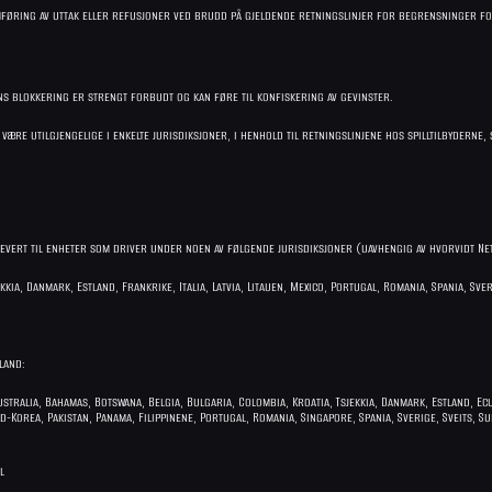
mføring av uttak eller refusjoner ved brudd på gjeldende retningslinjer for begrensninger fo
ns blokkering er strengt forbudt og kan føre til konfiskering av gevinster.
være utilgjengelige i enkelte jurisdiksjoner, i henhold til retningslinjene hos spilltilbyderne, 
r levert til enheter som driver under noen av følgende jurisdiksjoner (uavhengig av hvorvidt Net
kkia, Danmark, Estland, Frankrike, Italia, Latvia, Litauen, Mexico, Portugal, Romania, Spania, Sver
land:
stralia, Bahamas, Botswana, Belgia, Bulgaria, Colombia, Kroatia, Tsjekkia, Danmark, Estland, Ecua
d-Korea, Pakistan, Panama, Filippinene, Portugal, Romania, Singapore, Spania, Sverige, Sveits, S
l