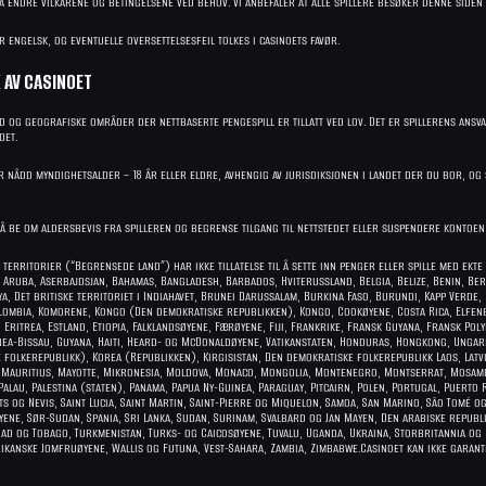
 å endre vilkårene og betingelsene ved behov. Vi anbefaler at alle spillere besøker denne siden
7. ANSVARSFRASKRIVELSE
r engelsk, og eventuelle oversettelsesfeil tolkes i casinoets favør.
8. SPILLKONTO
9. RETNINGSLINJER MOT SVINDEL
 AV CASINOET
10 INNSKUDD
nd og geografiske områder der nettbaserte pengespill er tillatt ved lov. Det er spillerens ansv
det.
11 RETNINGSLINJER FOR UTTAK/REFUSJON
r nådd myndighetsalder – 18 år eller eldre, avhengig av jurisdiksjonen i landet der du bor, og 
12. INAKTIVE KONTOER
13. TILBAKEBETALINGSPOLITIK
å be om aldersbevis fra spilleren og begrense tilgang til nettstedet eller suspendere kontoen t
14. KLAGER
erritorier (“Begrensede land”) har ikke tillatelse til å sette inn penger eller spille med ekte
 Aruba, Aserbajdsjan, Bahamas, Bangladesh, Barbados, Hviterussland, Belgia, Belize, Benin, Berm
15. UTLØPSPERIODE
, Det britiske territoriet i Indiahavet, Brunei Darussalam, Burkina Faso, Burundi, Kapp Verde,
ombia, Komorene, Kongo (Den demokratiske republikken), Kongo, Cookøyene, Costa Rica, Elfenbe
16. IKKE-OVERFØRBARHET
, Eritrea, Estland, Etiopia, Falklandsøyene, Færøyene, Fiji, Frankrike, Fransk Guyana, Fransk Po
ea-Bissau, Guyana, Haiti, Heard- og McDonaldøyene, Vatikanstaten, Honduras, Hongkong, Ungarn, I
17. VOLDGIFT
 folkerepublikk), Korea (Republikken), Kirgisistan, Den demokratiske folkerepublikk Laos, Latvia
, Mauritius, Mayotte, Mikronesia, Moldova, Monaco, Mongolia, Montenegro, Montserrat, Mosambi
alau, Palestina (staten), Panama, Papua Ny-Guinea, Paraguay, Pitcairn, Polen, Portugal, Puerto
18. KYC
ts og Nevis, Saint Lucia, Saint Martin, Saint-Pierre og Miquelon, Samoa, San Marino, São Tomé o
ne, Sør-Sudan, Spania, Sri Lanka, Sudan, Surinam, Svalbard og Jan Mayen, Den arabiske republikk
idad og Tobago, Turkmenistan, Turks- og Caicosøyene, Tuvalu, Uganda, Ukraina, Storbritannia og
rikanske Jomfruøyene, Wallis og Futuna, Vest-Sahara, Zambia, Zimbabwe.Casinoet kan ikke garant