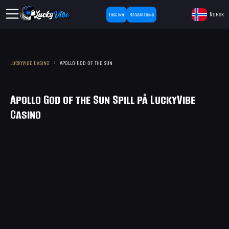
Norsk
Logg inn
Registrering
LuckyVibe Casino
Apollo God of the Sun
Apollo God of the Sun Spill på LuckyVibe
Casino