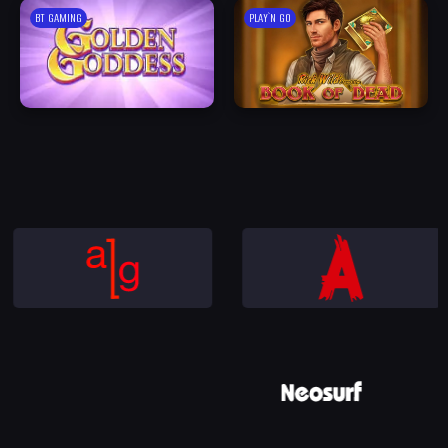
BT GAMING
PLAY`N GO