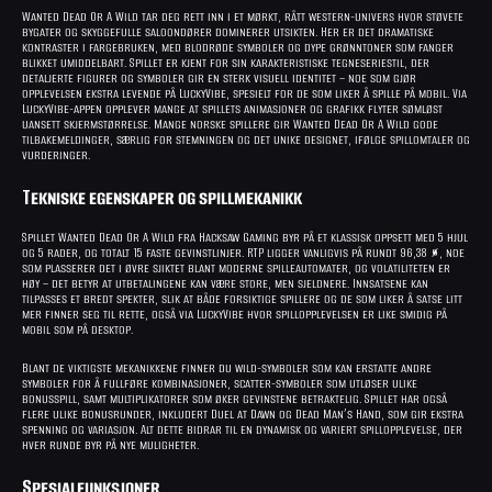
Wanted Dead Or A Wild tar deg rett inn i et mørkt, rått western-univers hvor støvete
bygater og skyggefulle saloondører dominerer utsikten. Her er det dramatiske
kontraster i fargebruken, med blodrøde symboler og dype grønntoner som fanger
blikket umiddelbart. Spillet er kjent for sin karakteristiske tegneseriestil, der
detaljerte figurer og symboler gir en sterk visuell identitet – noe som gjør
opplevelsen ekstra levende på LuckyVibe, spesielt for de som liker å spille på mobil. Via
LuckyVibe-appen opplever mange at spillets animasjoner og grafikk flyter sømløst
uansett skjermstørrelse. Mange norske spillere gir Wanted Dead Or A Wild gode
tilbakemeldinger, særlig for stemningen og det unike designet, ifølge spillomtaler og
vurderinger.
Tekniske egenskaper og spillmekanikk
Spillet Wanted Dead Or A Wild fra Hacksaw Gaming byr på et klassisk oppsett med 5 hjul
og 5 rader, og totalt 15 faste gevinstlinjer. RTP ligger vanligvis på rundt 96,38 %, noe
som plasserer det i øvre sjiktet blant moderne spilleautomater, og volatiliteten er
høy – det betyr at utbetalingene kan være store, men sjeldnere. Innsatsene kan
tilpasses et bredt spekter, slik at både forsiktige spillere og de som liker å satse litt
mer finner seg til rette, også via LuckyVibe hvor spillopplevelsen er like smidig på
mobil som på desktop.
Blant de viktigste mekanikkene finner du wild-symboler som kan erstatte andre
symboler for å fullføre kombinasjoner, scatter-symboler som utløser ulike
bonusspill, samt multiplikatorer som øker gevinstene betraktelig. Spillet har også
flere ulike bonusrunder, inkludert Duel at Dawn og Dead Man’s Hand, som gir ekstra
spenning og variasjon. Alt dette bidrar til en dynamisk og variert spillopplevelse, der
hver runde byr på nye muligheter.
Spesialfunksjoner