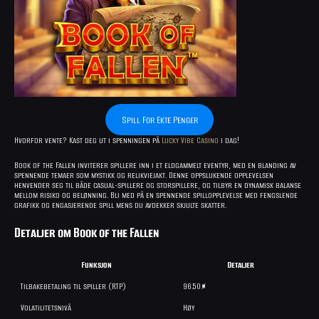
Spill For Ekte Penger
Hvorfor vente? Kast deg ut i spenningen på
Lucky Vibe Casino
i dag!
Book of the Fallen inviterer spillere inn i et eldgammelt eventyr, med en blanding av
spennende temaer som mystikk og relikviejakt. Denne oppslukende opplevelsen
henvender seg til både casual-spillere og storspillere, og tilbyr en dynamisk balanse
mellom risiko og belønning. Bli med på en spennende spillopplevelse med fengslende
grafikk og engasjerende spill mens du avdekker skjulte skatter.
Detaljer om Book of the Fallen
Funksjon
Detaljer
Tilbakebetaling til spiller (RTP)
96.50%
Volatilitetsnivå
Høy