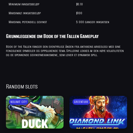
Minimum innsatsbeløp
$0.10
Maksimalt innsatsbeløp
$100
Maksimal potensiell gevinst
5 000 ganger innsatsen
Grunnleggende om Book of the Fallen Gameplay
Book of the Fallen fanger den eventyrlige ånden fra antikkens arkeologi med sine
fengslende symboler og oppslukende tema. Spillerne lokkes av den høye volatiliteten
og de spennende gevinstmekanismene, som lover et dynamisk spill.
Random slots
NOLIMIT CITY
GREENTUBE