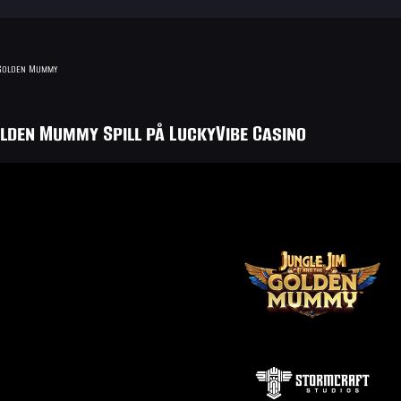
 Golden Mummy
olden Mummy Spill på LuckyVibe Casino