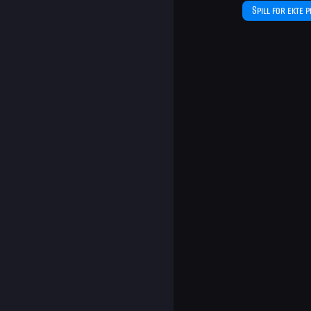
Spill for ekte 