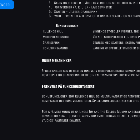
Skrin og relikvier – Middels verdi, gir solide utbetalinge
penger
Kortverdier (A, K, Q, J) – Lave gevinster
Scatter – Utløser gratisspinn
Wild – Erstatter alle symboler unntatt scatter og spesial
Bonusfunksjon
Rullende hjul
Vinnende symboler fjernes, nye 
Multiplikatorstige
Økende multiplikator for hver 
Gratisspinn
Utløses med scatters, ekstra fo
Bonusinnsamling
Samling av spesielle symboler g
Unike mekanikker
Spillet skiller seg ut med en innovativ multiplikatorstige kombine
hovedspill og gratisspinn. Dette gir en dynamisk spillopplevelse m
Frekvens på funksjonsutløsere
Bonusfunksjoner som rullende hjul og multiplikatorstige aktiveres
som passer den høye volatiliteten. Spilleranmeldelser nevner ofte
For å få mest mulig ut av Jungle Jim and the Golden Mummy anbefal
gevinstpotensial. LuckyVibe-appen gir enkel tilgang til alle funk
Studios’ pålitelige kvalitet.