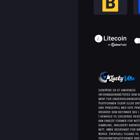
LuckyVibe er et uavhengig
informasjonsnettsted som k
ment for underholdningsfo
Plattformen tilbyr eller dr
ikke pengespill med ekte pe
brukere som befinner seg i
I henhold til gjeldende reg
kan enkelte former for net
gambling, inkludert kasinosp
nett, være begrenset for br
Norge. Eventuell tilgang til
tredjepartsplattformer skje