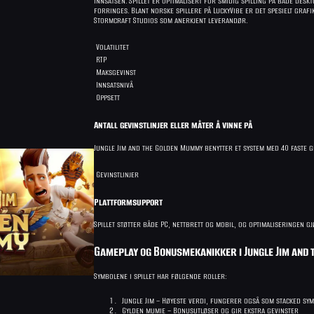
innsatsen. Spillet er optimalisert for smidig spilling på både desk
forringes. Blant norske spillere på LuckyVibe er det spesielt grafik
Stormcraft Studios som anerkjent leverandør.
Volatilitet
RTP
Maksgevinst
Innsatsnivå
Oppsett
Antall gevinstlinjer eller måter å vinne på
Jungle Jim and the Golden Mummy benytter et system med 40 faste g
Gevinstlinjer
Plattformsupport
Spillet støtter både PC, nettbrett og mobil, og optimaliseringen g
Gameplay og Bonusmekanikker i Jungle Jim and
Symbolene i spillet har følgende roller:
Jungle Jim – Høyeste verdi, fungerer også som stacked sy
Gylden mumie – Bonusutløser og gir ekstra gevinster