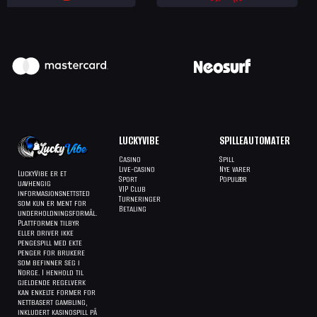
LUCKYVIBE
SPILLEAUTOMATER
Casino
Spill
Live-casino
Nye varer
LuckyVibe er et
Sport
Populær
uavhengig
VIP Club
informasjonsnettsted
Turneringer
som kun er ment for
Betaling
underholdningsformål.
Plattformen tilbyr
eller driver ikke
pengespill med ekte
penger for brukere
som befinner seg i
Norge. I henhold til
gjeldende regelverk
kan enkelte former for
nettbasert gambling,
inkludert kasinospill på