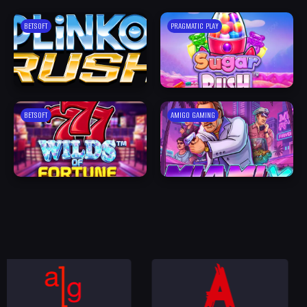
BETSOFT
PRAGMATIC PLAY
BETSOFT
AMIGO GAMING