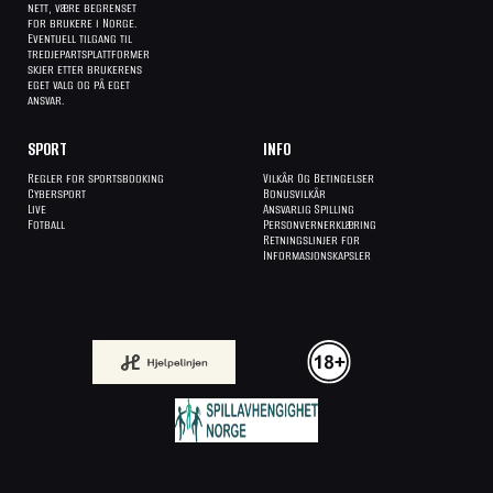
nett, være begrenset
for brukere i Norge.
Eventuell tilgang til
tredjepartsplattformer
skjer etter brukerens
eget valg og på eget
ansvar.
SPORT
INFO
Regler for sportsbooking
Vilkår Og Betingelser
Cybersport
Bonusvilkår
Live
Ansvarlig Spilling
Fotball
Personvernerklæring
Retningslinjer for
Informasjonskapsler