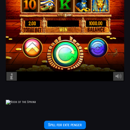
Spill for ekte penger