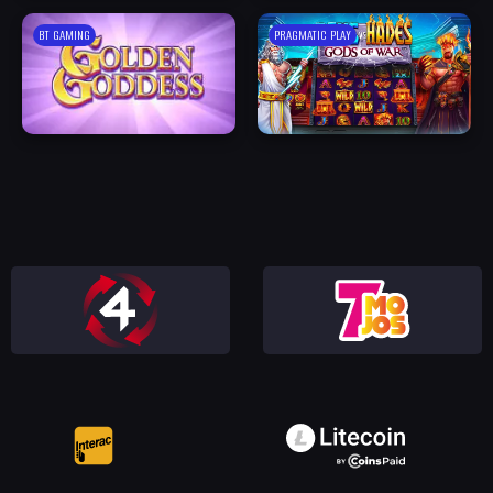
BT GAMING
PRAGMATIC PLAY