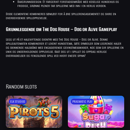
Bakgrunnsdesign: Et fargerikt forstadsområde med koselige hundehus og
frodige, grønne plener tar spillerne med inn i en herlig verden.
Disse elementene kombineres sømløst for å øke spillerengasjementet og sikre en
overbevisende spillopplevelse.
Grunnleggende om The Dog House – Dog or Alive Gameplay
Legg ut på et haleviftende eventyr med The Dog House – Dog or Alive. Denne
spilleautomaten kombinerer et lekent hundetema, søte symboler som logrende haler
og skinnende halsbånd med engasjerende gevinstmekanikker, noe som gir spillerne en
unik og underholdende opplevelse. Kast deg ut i spillet og oppdag herlige
overraskelser og fengslende spill ved hvert eneste spinn!
Random slots
ELK STUDIOS
PRAGMATIC PLAY