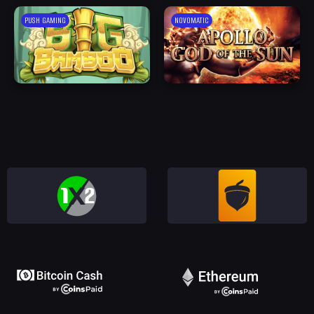
PUSH GAMING
NOVOMATIC