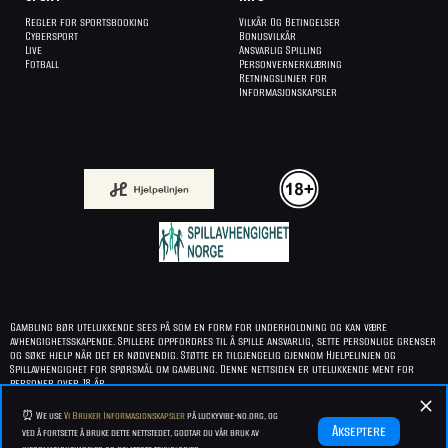
Regler for sportsbooking
Vilkår Og Betingelser
Cybersport
Bonusvilkår
Live
Ansvarlig Spilling
Fotball
Personvernerklæring
Retningslinjer for
Informasjonskapsler
Gambling bør utelukkende sees på som en form for underholdning og kan være
avhengighetsskapende. Spillere oppfordres til å spille ansvarlig, sette personlige grenser
og søke hjelp når det er nødvendig. Støtte er tilgjengelig gjennom Hjelpelinjen og
Spillavhengighet for spørsmål om gambling. Denne nettsiden er utelukkende ment for
personer over 18 år.
LuckyVibe Casino © 2026 Alle rettigheter forbeholdt.
⏰ We use
Vi Bruker Informasjonskapsler
på luckyvibe-no.org, og
Akseptere
ved å fortsette å bruke dette nettstedet, godtar du vår bruk av