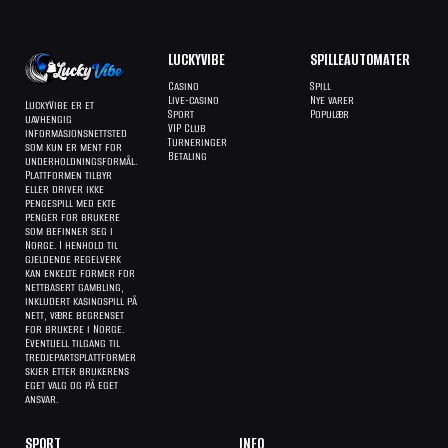
LUCKYVIBE
SPILLEAUTOMATER
Casino
Spill
Live-casino
Nye varer
LuckyVibe er et
Sport
Populær
uavhengig
VIP Club
informasjonsnettsted
Turneringer
som kun er ment for
Betaling
underholdningsformål.
Plattformen tilbyr
eller driver ikke
pengespill med ekte
penger for brukere
som befinner seg i
Norge. I henhold til
gjeldende regelverk
kan enkelte former for
nettbasert gambling,
inkludert kasinospill på
nett, være begrenset
for brukere i Norge.
Eventuell tilgang til
tredjepartsplattformer
skjer etter brukerens
eget valg og på eget
ansvar.
SPORT
INFO