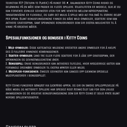
teoretisk RTP (Return to Player) på rundt 96 %, balanserer Kitty Coins risiko og
belønning på en måte som passer de fleste spillere. Volatiliteten er middels, slik at du
kan forvente jevnlige gevinster uten for mye ventetid mellom høydepunktene.
Innsatsnivåene er fleksible, og gjør det mulig å spille med alt fra små til større beløp
per spinn. Blant bonusfunksjonene finner du både wild-symboler, scattere som kan
aktivere gratisspinn, samt spennende bonusrunder som gir ekstra muligheter til å
vinne på kreative måter.
Spesialfunksjoner og bonuser i Kitty Coins
1.
Wild-symboler:
Disse katteaktige wildsene erstatter andre symboler for å hjelpe
deg å fullføre vinnende kombinasjoner.
2.
Scatter-symboler:
Land tre eller flere scattere for å låse opp gratisspinn, der
spenningen og gevinstmulighetene øker.
3.
Bonusspill:
Unike bonusrunder kan aktiveres tilfeldig, hvor nysgjerrige katter kan
forvandle ordinære symboler til ekstra mynter eller wilds.
4.
Multiplier-funksjoner:
Enkelte gevinster kan ganges opp gjennom spesielle
multiplikatorer i bonusspillet.
Kitty Coins fungerer sømløst via LuckyVibe-appen, og gir en smidig spillopplevelse på
både mobil og nettbrett. Spillere har spesielt rost Atomic Slot Lab for den livlige
animasjonen og de kreative bonusfunksjonene som gir Kitty Coins et solid rykte blant
norske spilleentusiaster.