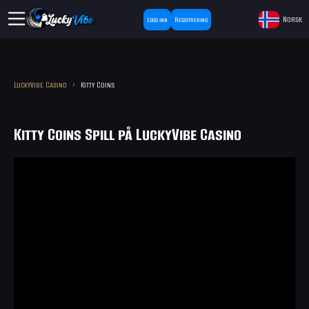
Norsk
Logg inn
Registrering
LuckyVibe Casino
Kitty Coins
Kitty Coins Spill på LuckyVibe Casino